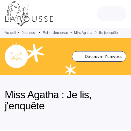
MENU
RECHERCHE
CONTENU
PIED DE PAGE
Accueil
•
Jeunesse
•
Fiction Jeunesse
•
Miss Agatha : Je lis, j'enquête
Découvrir l'univers
Miss Agatha : Je lis,
j'enquête