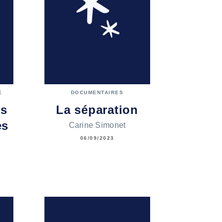
E
DOCUMENTAIRES
es
La séparation
es
Carine Simonet
06/09/2023