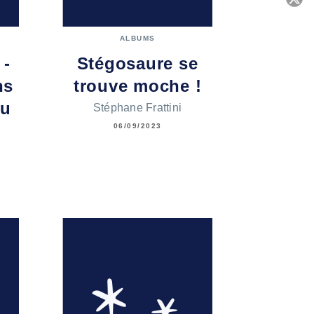
C
ALBUMS
 -
Stégosaure se
ns
trouve moche !
du
Stéphane Frattini
06/09/2023