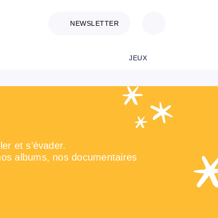
NEWSLETTER
JEUX
er et s’évader.
 nos albums, nos documentaires