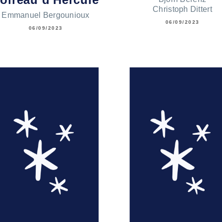
Christoph Dittert
Emmanuel Bergounioux
06/09/2023
06/09/2023