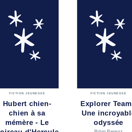
FICTION JEUNESSE
FICTION JEUNESSE
Hubert chien-
Explorer Team
chien à sa
Une incroyabl
mémère - Le
odyssée
oireau d'Hercule
Björn Berenz