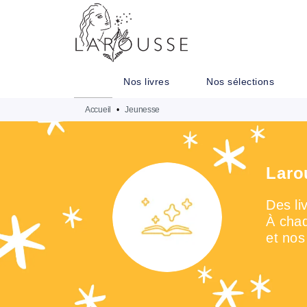
MENU
RECHERCHE
CONTENU
Nos livres
Nos sélections
Accueil
•
Jeunesse
Laro
Des li
À chaq
et nos 