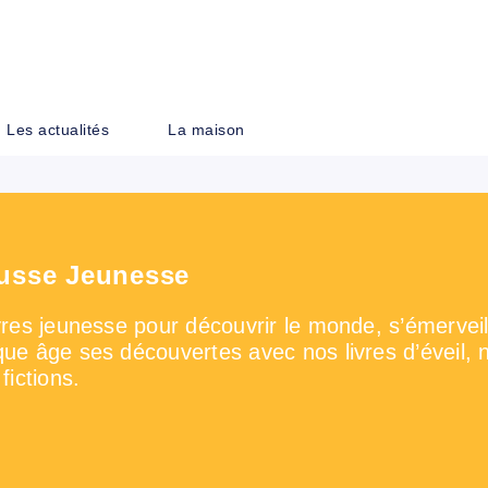
PIED DE PAGE
Les actualités
La maison
usse Jeunesse
vres jeunesse pour découvrir le monde, s’émerveill
ue âge ses découvertes avec nos livres d’éveil,
fictions.