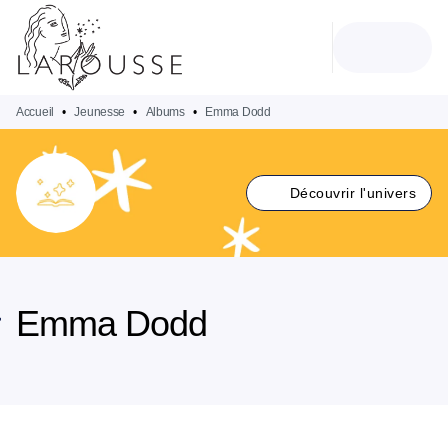
MENU
RECHERCHE
CONTENU
PIED DE PAGE
Accueil
•
Jeunesse
•
Albums
•
Emma Dodd
Découvrir l'univers
Emma Dodd