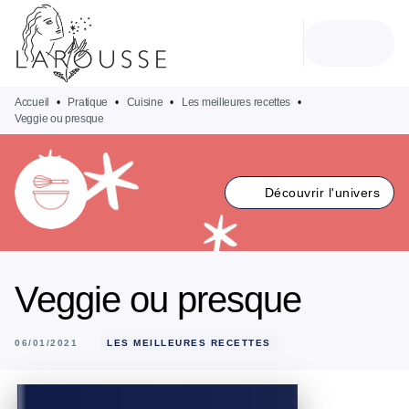
MENU
RECHERCHE
CONTENU
PIED DE PAGE
Accueil
•
Pratique
•
Cuisine
•
Les meilleures recettes
•
Veggie ou presque
Découvrir l'univers
Veggie ou presque
06/01/2021
LES MEILLEURES RECETTES