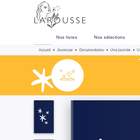
MENU
RECHERCHE
CONTENU
Nos livres
Nos sélections
Accueil
•
Jeunesse
•
Documentaires
•
Une journée
•
U