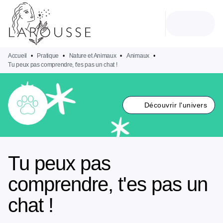
MENU
RECHERCHE
CONTENU
PIED DE PAGE
Accueil
•
Pratique
•
Nature et Animaux
•
Animaux
•
Tu peux pas comprendre, t'es pas un chat !
Découvrir l'univers
Tu peux pas
comprendre, t'es pas un
chat !