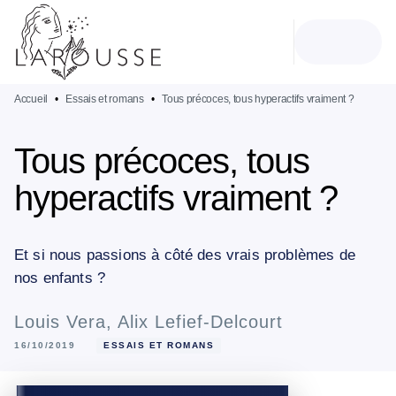
MENU
RECHERCHE
CONTENU
PIED DE PAGE
Accueil
•
Essais et romans
•
Tous précoces, tous hyperactifs vraiment ?
Tous précoces, tous
hyperactifs vraiment ?
Et si nous passions à côté des vrais problèmes de
nos enfants ?
Louis Vera
,
Alix Lefief-Delcourt
16/10/2019
ESSAIS ET ROMANS