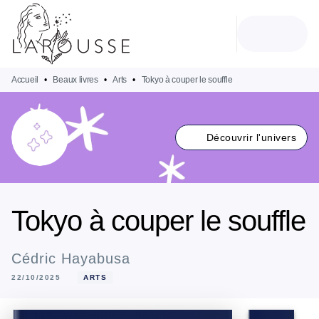
MENU
RECHERCHE
CONTENU
PIED DE PAGE
Accueil
•
Beaux livres
•
Arts
•
Tokyo à couper le souffle
Découvrir l'univers
Tokyo à couper le souffle
Cédric Hayabusa
22/10/2025
ARTS