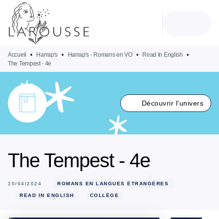
MENU
RECHERCHE
CONTENU
PIED DE PAGE
Accueil
•
Harrap's
•
Harrap's - Romans en VO
•
Read In English
•
The Tempest - 4e
Découvrir l'univers
The Tempest - 4e
10/04/2024
ROMANS EN LANGUES ÉTRANGÈRES
READ IN ENGLISH
COLLÈGE