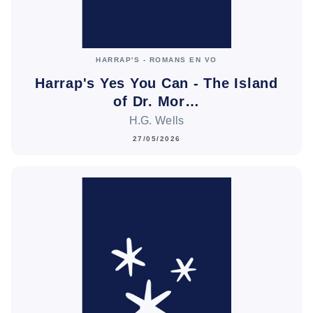
HARRAP'S - ROMANS EN VO
Harrap's Yes You Can - The Island
of Dr. Mor…
H.G. Wells
27/05/2026