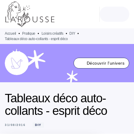
MENU
RECHERCHE
CONTENU
PIED DE PAGE
Accueil
•
Pratique
•
Loisirs créatifs
•
DIY
•
Tableaux déco auto-collants - esprit déco
Découvrir l'univers
Tableaux déco auto-
collants - esprit déco
31/08/2016
DIY