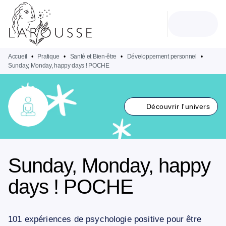
MENU
RECHERCHE
CONTENU
PIED DE PAGE
Accueil
•
Pratique
•
Santé et Bien-être
•
Développement personnel
•
Sunday, Monday, happy days ! POCHE
Découvrir l'univers
Sunday, Monday, happy
days ! POCHE
101 expériences de psychologie positive pour être