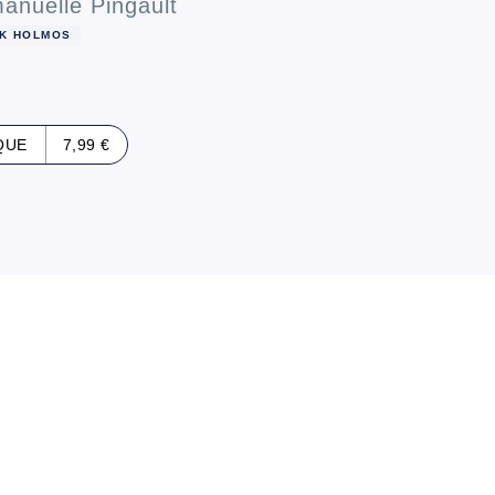
nuelle Pingault
K HOLMOS
QUE
7,99 €