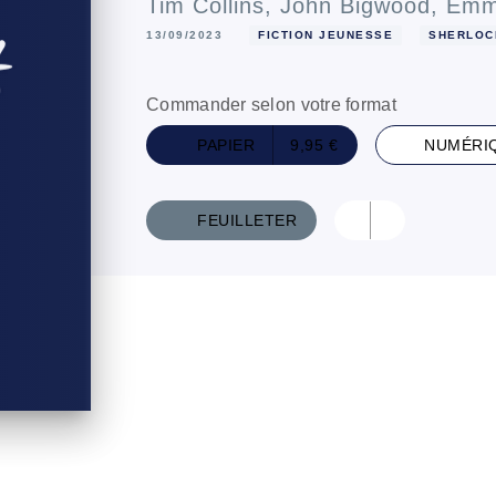
Tim Collins
,
John Bigwood
,
Emma
13/09/2023
FICTION JEUNESSE
SHERLOC
Commander selon votre format
PAPIER
9,95 €
NUMÉRI
FEUILLETER