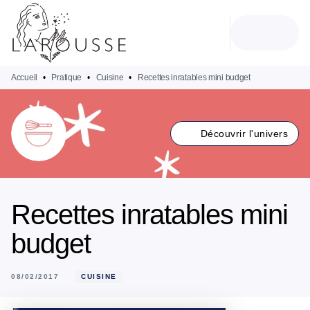
MENU
RECHERCHE
CONTENU
PIED DE PAGE
Accueil
•
Pratique
•
Cuisine
•
Recettes inratables mini budget
Découvrir l'univers
Recettes inratables mini
budget
08/02/2017
CUISINE