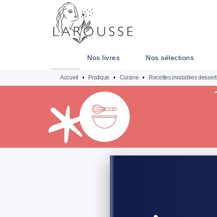
MENU
RECHERCHE
CONTENU
Nos livres
Nos sélections
Accueil
•
Pratique
•
Cuisine
•
Recettes inratables dessert