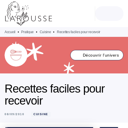
MENU
RECHERCHE
CONTENU
PIED DE PAGE
Accueil
•
Pratique
•
Cuisine
•
Recettes faciles pour recevoir
Découvrir l'univers
Recettes faciles pour
recevoir
08/09/2010
CUISINE