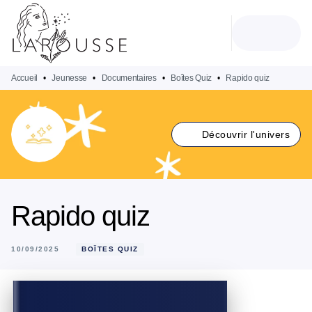
MENU
RECHERCHE
CONTENU
PIED DE PAGE
Accueil
•
Jeunesse
•
Documentaires
•
Boîtes Quiz
•
Rapido quiz
Découvrir l'univers
Rapido quiz
10/09/2025
BOÎTES QUIZ