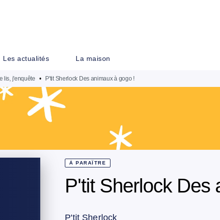
PIED DE PAGE
Les actualités
La maison
e lis, j'enquête
•
P'tit Sherlock Des animaux à gogo !
À PARAÎTRE
P'tit Sherlock Des
P'tit Sherlock