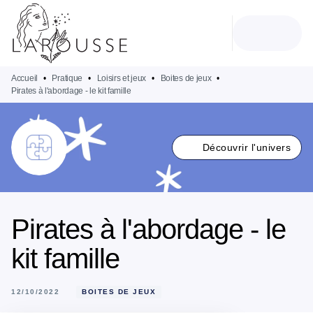
MENU
RECHERCHE
CONTENU
PIED DE PAGE
Accueil
•
Pratique
•
Loisirs et jeux
•
Boites de jeux
•
Pirates à l'abordage - le kit famille
Découvrir l'univers
Pirates à l'abordage - le
kit famille
12/10/2022
BOITES DE JEUX