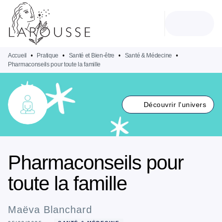
MENU
RECHERCHE
CONTENU
PIED DE PAGE
Accueil
•
Pratique
•
Santé et Bien-être
•
Santé & Médecine
•
Pharmaconseils pour toute la famille
Découvrir l'univers
Pharmaconseils pour
toute la famille
Maëva Blanchard