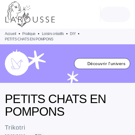
MENU
RECHERCHE
CONTENU
PIED DE PAGE
Accueil
•
Pratique
•
Loisirs créatifs
•
DIY
•
PETITS CHATS EN POMPONS
Découvrir l'univers
PETITS CHATS EN
POMPONS
Trikotri