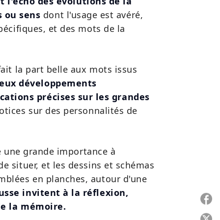
t l'écho des évolutions de la
s ou sens
dont l'usage est avéré,
pécifiques, et des mots de la
ait la part belle aux mots issus
reux développements
cations précises sur les grandes
otices sur des personnalités de
rdé une grande importance à
e situer, et les dessins et schémas
emblées en planches, autour d'une
usse invitent à la réflexion,
 de la mémoire.
P