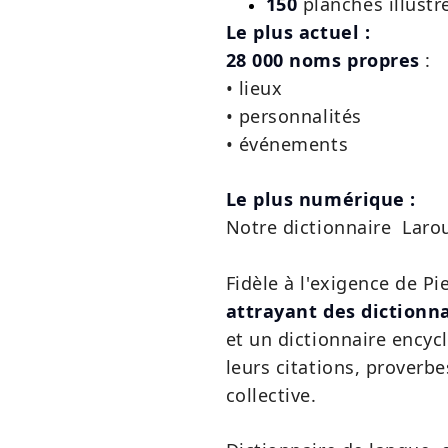
150
planches illustr
Le plus actuel :
28 000 noms propres
:
• lieux
• personnalités
• événements
Le plus numérique :
Notre dictionnaire Laro
F
idèle à l'exigence de Pi
attrayant des dictionn
et un dictionnaire encyc
leurs citations, proverb
collective.