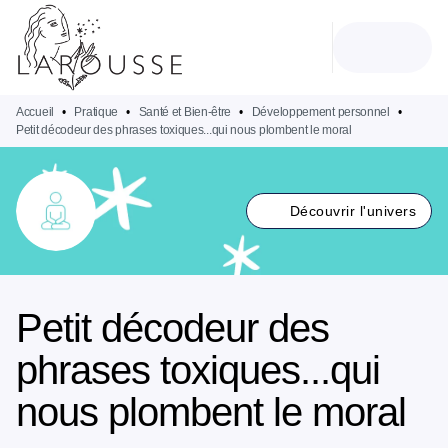
MENU
RECHERCHE
CONTENU
PIED DE PAGE
Accueil
•
Pratique
•
Santé et Bien-être
•
Développement personnel
•
Petit décodeur des phrases toxiques...qui nous plombent le moral
Découvrir l'univers
Petit décodeur des
phrases toxiques...qui
nous plombent le moral