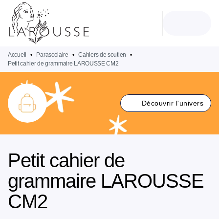
MENU
RECHERCHE
CONTENU
PIED DE PAGE
Accueil
•
Parascolaire
•
Cahiers de soutien
•
Petit cahier de grammaire LAROUSSE CM2
Découvrir l'univers
Petit cahier de
grammaire LAROUSSE
CM2