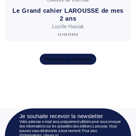
CAHIERS DE SOUTIEN
Le Grand cahier LAROUSSE de mes
2 ans
Lucille Hasiak
11/02/2026
Voir toute la collection
Je souhaite recevoir la newsletter
Votre adresse e-mail sera uniquement utilisée pour vous envoyer
des informations sur les actualités des éditions Larousse. Vous
pouvez vous désinscrire à tout moment. Pour plus
d’informations,
cliquez ici
.