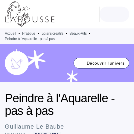
MENU
RECHERCHE
CONTENU
PIED DE PAGE
Accueil
•
Pratique
•
Loisirs créatifs
•
Beaux-Arts
•
Peindre à l'Aquarelle - pas à pas
Découvrir l'univers
Peindre à l'Aquarelle -
pas à pas
Guillaume Le Baube