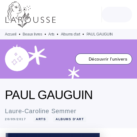
MENU
RECHERCHE
CONTENU
PIED DE PAGE
Accueil
•
Beaux livres
•
Arts
•
Albums d'art
•
PAUL GAUGUIN
Découvrir l'univers
PAUL GAUGUIN
Laure-Caroline Semmer
20/09/2017
ARTS
ALBUMS D'ART