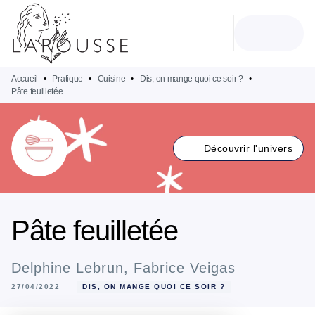
MENU
RECHERCHE
CONTENU
PIED DE PAGE
Accueil
•
Pratique
•
Cuisine
•
Dis, on mange quoi ce soir ?
•
Pâte feuilletée
Découvrir l'univers
Pâte feuilletée
Delphine Lebrun
,
Fabrice Veigas
27/04/2022
DIS, ON MANGE QUOI CE SOIR ?