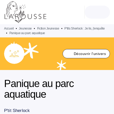
MENU
RECHERCHE
CONTENU
PIED DE PAGE
Accueil
•
Jeunesse
•
Fiction Jeunesse
•
P'tits Sherlock : Je lis, j'enquête
•
Panique au parc aquatique
Découvrir l'univers
Panique au parc
aquatique
P'tit Sherlock