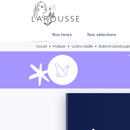
MENU
RECHERCHE
CONTENU
Nos livres
Nos sélections
Accueil
•
Pratique
•
Loisirs créatifs
•
Bullet et carnets pap