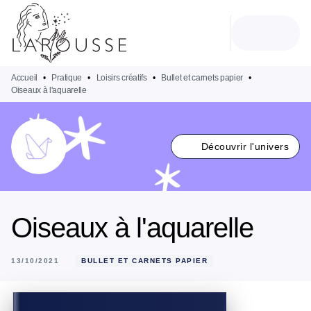
MENU
RECHERCHE
CONTENU
PIED DE PAGE
Accueil
•
Pratique
•
Loisirs créatifs
•
Bullet et carnets papier
•
Oiseaux à l'aquarelle
Découvrir l'univers
Oiseaux à l'aquarelle
13/10/2021
BULLET ET CARNETS PAPIER