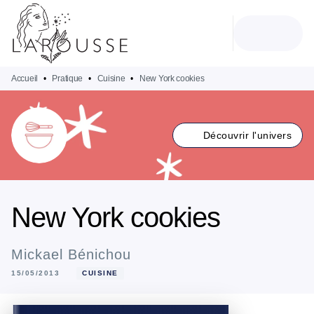
MENU
RECHERCHE
CONTENU
PIED DE PAGE
Accueil
•
Pratique
•
Cuisine
•
New York cookies
Découvrir l'univers
New York cookies
Mickael Bénichou
15/05/2013
CUISINE