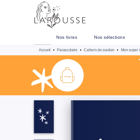
MENU
RECHERCHE
CONTENU
Nos livres
Nos sélections
Accueil
•
Parascolaire
•
Cahiers de soutien
•
Mon super c