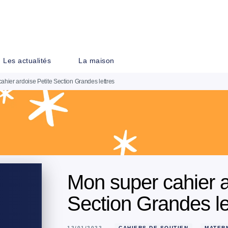
PIED DE PAGE
Les actualités
La maison
ahier ardoise Petite Section Grandes lettres
Mon super cahier a
Section Grandes le
12/01/2022
CAHIERS DE SOUTIEN
MATER