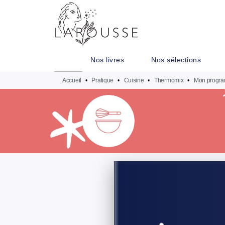
MENU
RECHERCHE
CONTENU
Nos livres
Nos sélections
Accueil
•
Pratique
•
Cuisine
•
Thermomix
•
Mon progra