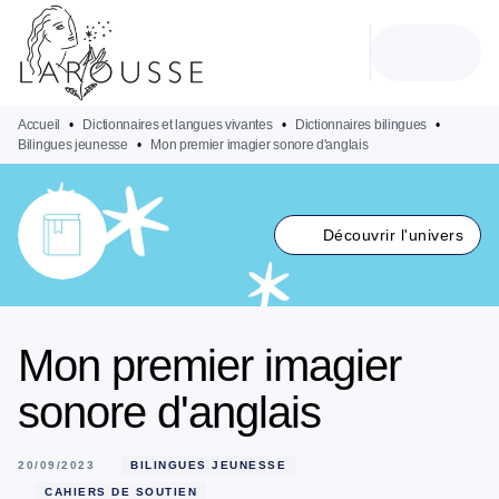
MENU
RECHERCHE
CONTENU
PIED DE PAGE
Accueil
•
Dictionnaires et langues vivantes
•
Dictionnaires bilingues
•
Bilingues jeunesse
•
Mon premier imagier sonore d'anglais
Découvrir l'univers
Mon premier imagier
sonore d'anglais
20/09/2023
BILINGUES JEUNESSE
CAHIERS DE SOUTIEN