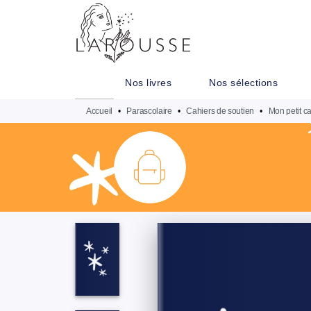
MENU
RECHERCHE
CONTENU
Nos livres
Nos sélections
Accueil
•
Parascolaire
•
Cahiers de soutien
•
Mon petit ca