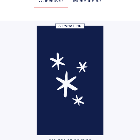
À découvrir
Même thème
À PARAÎTRE