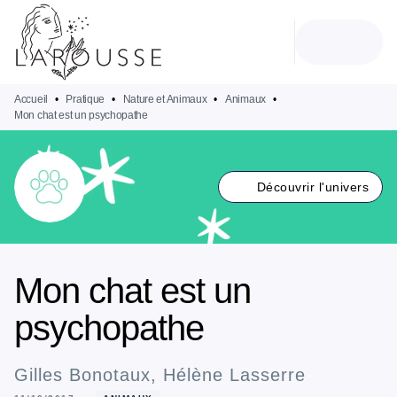
MENU
RECHERCHE
CONTENU
PIED DE PAGE
Accueil
•
Pratique
•
Nature et Animaux
•
Animaux
•
Mon chat est un psychopathe
Découvrir l'univers
Mon chat est un
psychopathe
Gilles Bonotaux
,
Hélène Lasserre