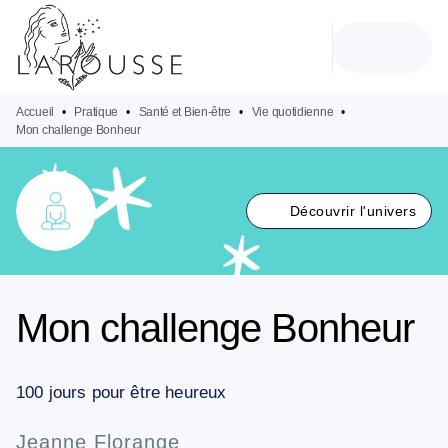
MENU
RECHERCHE
CONTENU
PIED DE PAGE
Accueil
•
Pratique
•
Santé et Bien-être
•
Vie quotidienne
•
Mon challenge Bonheur
Découvrir l'univers
Mon challenge Bonheur
100 jours pour être heureux
Jeanne Florange