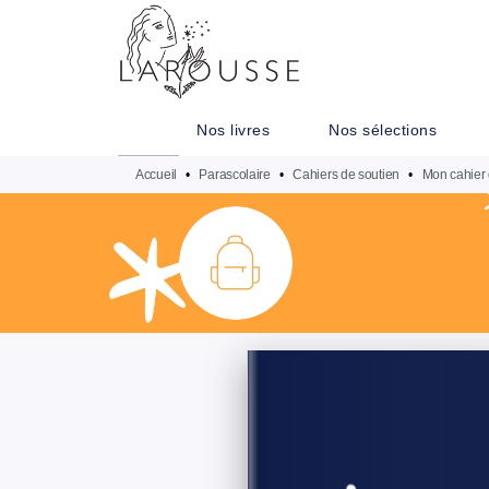
MENU
RECHERCHE
CONTENU
Nos livres
Nos sélections
Accueil
•
Parascolaire
•
Cahiers de soutien
•
Mon cahier 