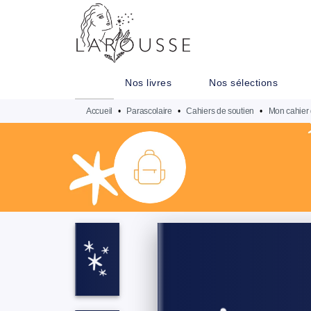
MENU
RECHERCHE
CONTENU
Nos livres
Nos sélections
Accueil
•
Parascolaire
•
Cahiers de soutien
•
Mon cahier