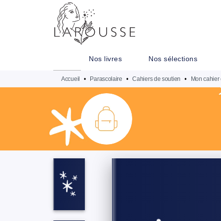
MENU
RECHERCHE
CONTENU
Nos livres
Nos sélections
Accueil
•
Parascolaire
•
Cahiers de soutien
•
Mon cahier