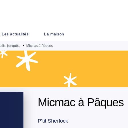
PIED DE PAGE
Les actualités
La maison
e lis, j'enquête
•
Micmac à Pâques
Micmac à Pâques
P'tit Sherlock