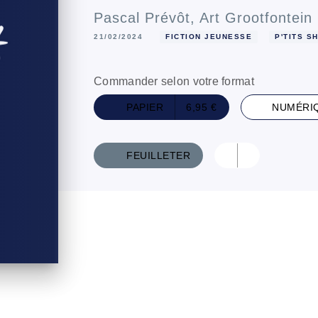
Pascal Prévôt
,
Art Grootfontein
21/02/2024
FICTION JEUNESSE
P'TITS S
Commander selon votre format
PAPIER
6,95 €
NUMÉRI
FEUILLETER