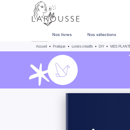
MENU
RECHERCHE
CONTENU
Nos livres
Nos sélections
Accueil
•
Pratique
•
Loisirs créatifs
•
DIY
•
MES PLANT