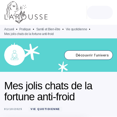
MENU
RECHERCHE
CONTENU
PIED DE PAGE
Accueil
•
Pratique
•
Santé et Bien-être
•
Vie quotidienne
•
Mes jolis chats de la fortune anti-froid
Découvrir l'univers
Mes jolis chats de la
fortune anti-froid
01/10/2025
VIE QUOTIDIENNE