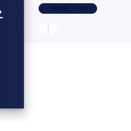
PAPIER
21,95 €