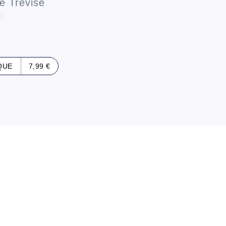
re Trévise
QUE
7,99 €