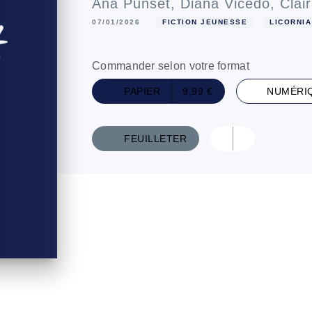
Ana Punset
,
Diana Vicedo
,
Clai
07/01/2026
FICTION JEUNESSE
LICORNIA
Commander selon votre format
PAPIER
9,99 €
NUMÉRI
FEUILLETER