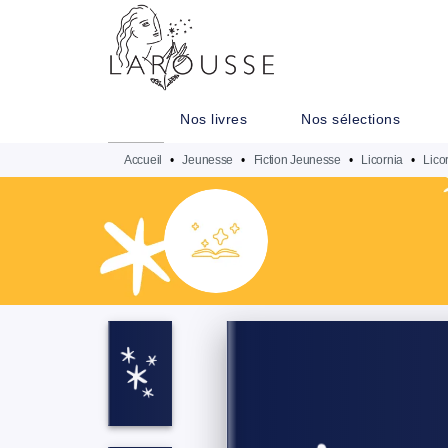
MENU
RECHERCHE
CONTENU
Nos livres
Nos sélections
Accueil
•
Jeunesse
•
Fiction Jeunesse
•
Licornia
•
Lico