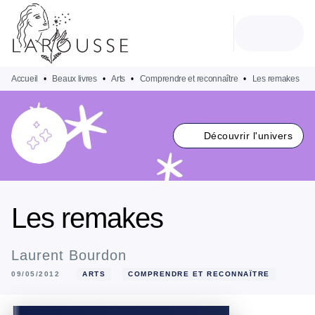
MENU
RECHERCHE
CONTENU
PIED DE PAGE
Accueil
•
Beaux livres
•
Arts
•
Comprendre et reconnaître
•
Les remakes
Découvrir l'univers
Les remakes
Laurent Bourdon
09/05/2012
ARTS
COMPRENDRE ET RECONNAÎTRE