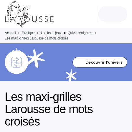
MENU
RECHERCHE
CONTENU
PIED DE PAGE
Accueil
•
Pratique
•
Loisirs et jeux
•
Quiz et énigmes
•
Les maxi-grilles Larousse de mots croisés
Découvrir l'univers
Les maxi-grilles
Larousse de mots
croisés