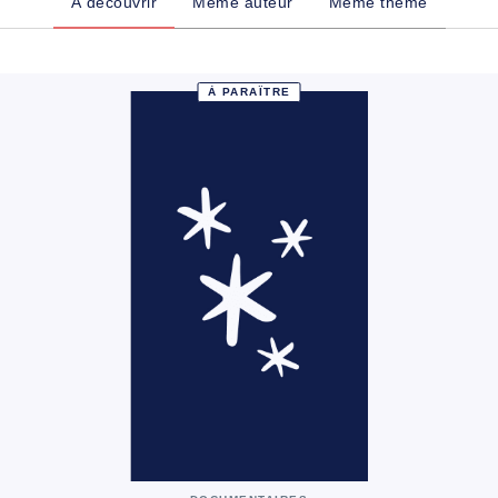
À découvrir
Même auteur
Même thème
À PARAÎTRE