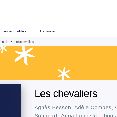
PIED DE PAGE
Les actualités
La maison
 petits
•
Les chevaliers
Les chevaliers
Agnès Besson
,
Adèle Combes
,
Souppart
,
Anna Lubinski
,
Thoma