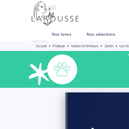
MENU
RECHERCHE
CONTENU
Nos livres
Nos sélections
Accueil
•
Pratique
•
Nature et Animaux
•
Jardin
•
Les bo