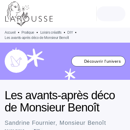
MENU
RECHERCHE
CONTENU
PIED DE PAGE
Accueil
•
Pratique
•
Loisirs créatifs
•
DIY
•
Les avants-après déco de Monsieur Benoît
Découvrir l'univers
Les avants-après déco
de Monsieur Benoît
Sandrine Fournier
,
Monsieur Benoît