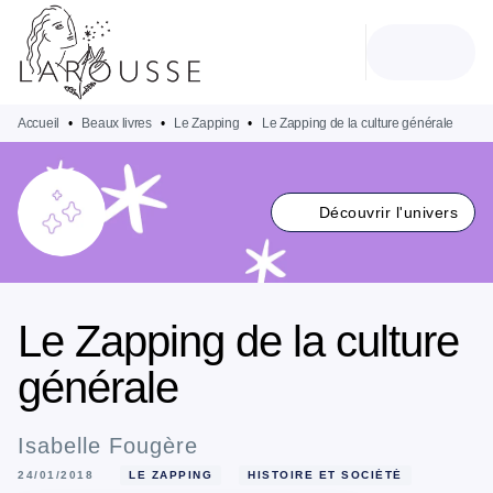
MENU
RECHERCHE
CONTENU
PIED DE PAGE
Accueil
•
Beaux livres
•
Le Zapping
•
Le Zapping de la culture générale
Découvrir l'univers
Le Zapping de la culture
générale
Isabelle Fougère
24/01/2018
LE ZAPPING
HISTOIRE ET SOCIÉTÉ